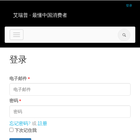
登录
艾瑞普 - 最懂中国消费者
Toggle
navigation
登录
电子邮件
*
密码
*
忘记密码?
或
註册
下次记住我